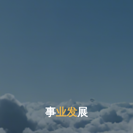
事
业
发
展