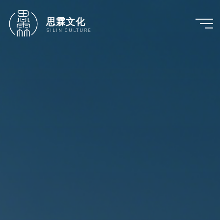
跳
至
思霖文化
内
SILIN CULTURE
容