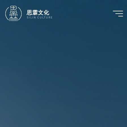
跳
至
思霖文化
内
SILIN CULTURE
容