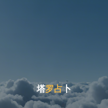
塔
罗
占
卜