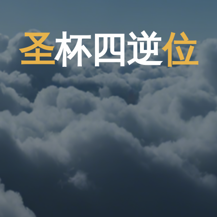
圣
杯
四
逆
位