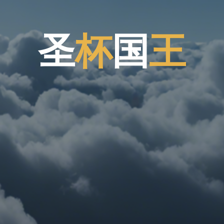
圣
杯
国
王