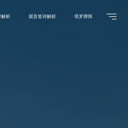
牌解析
观音签诗解析
塔罗牌阵