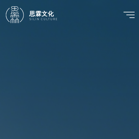
跳
至
思霖文化
内
SILIN CULTURE
容