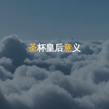
圣
杯
皇
后
意
义