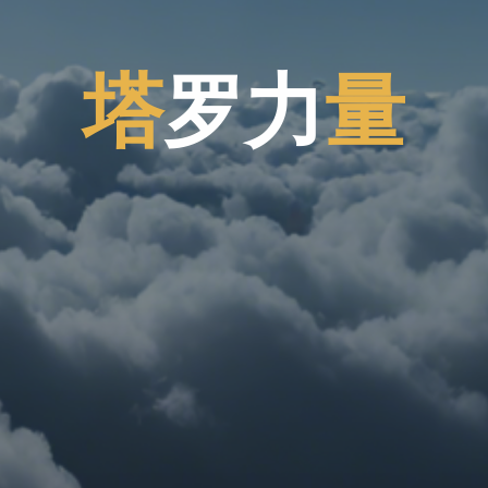
塔
罗
力
量