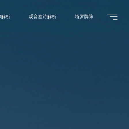
牌解析
观音签诗解析
塔罗牌阵