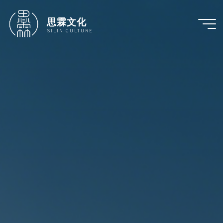
跳
至
思霖文化
内
SILIN CULTURE
容