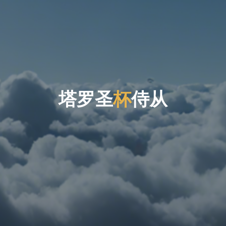
塔
罗
圣
杯
侍
从