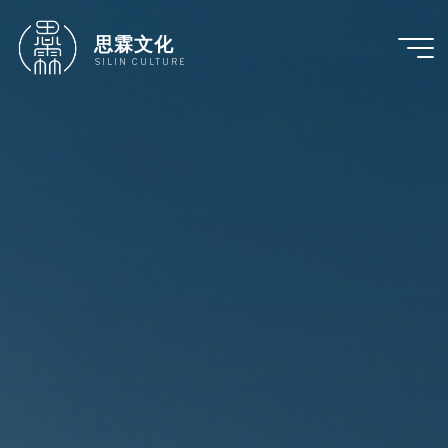
跳
至
思霖文化
内
SILIN CULTURE
容