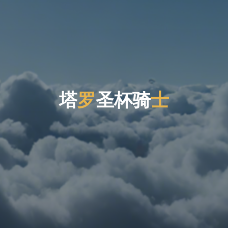
塔
罗
圣
杯
骑
士