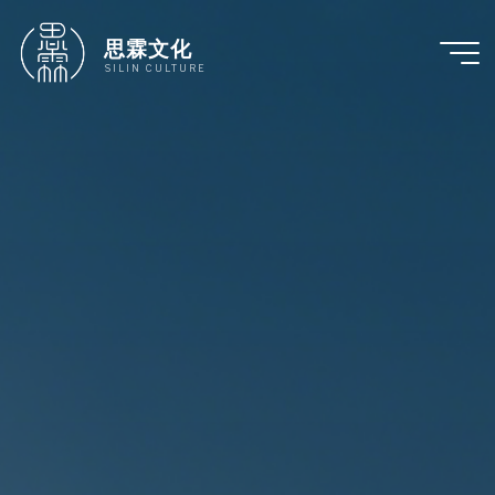
跳
至
思霖文化
内
SILIN CULTURE
容