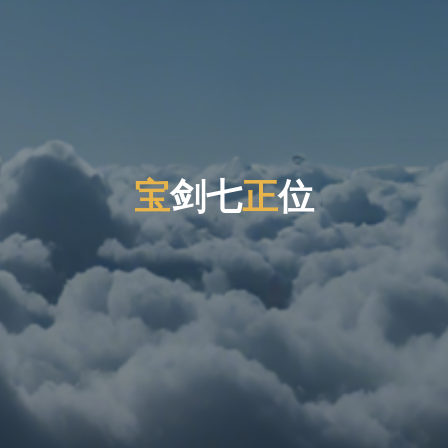
宝
剑
七
正
位
位