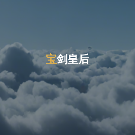
宝
剑
皇
后