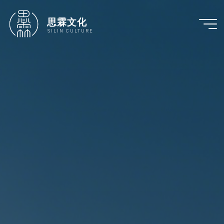
跳
至
思霖文化
内
SILIN CULTURE
容