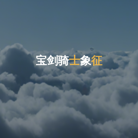
宝
剑
骑
士
象
征