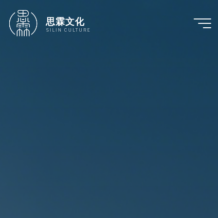
跳
至
思霖文化
内
SILIN CULTURE
容