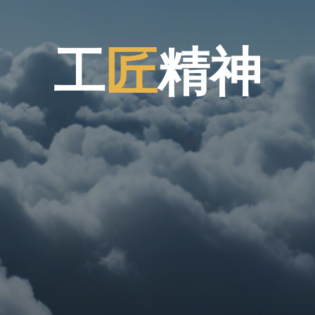
工
匠
工
精
神