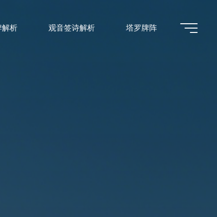
牌解析
观音签诗解析
塔罗牌阵