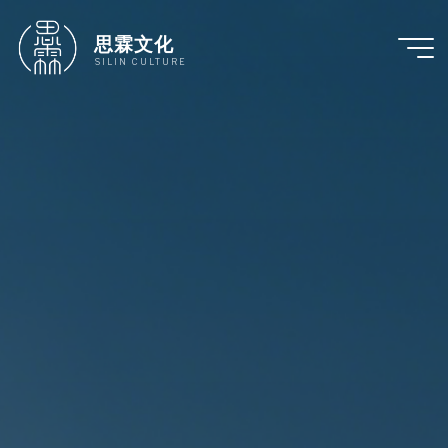
跳
至
思霖文化
内
SILIN CULTURE
容