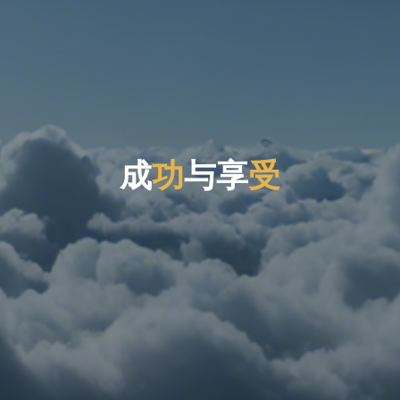
成
功
成
与
享
受