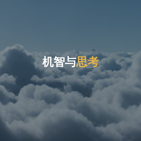
机
智
与
思
考