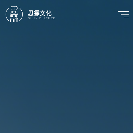
跳
至
思霖文化
内
SILIN CULTURE
容