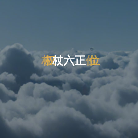
权
权
杖
六
正
位
位