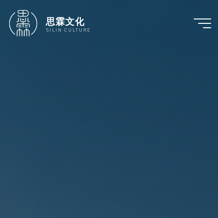
跳
至
思霖文化
内
SILIN CULTURE
容