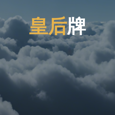
皇
后
牌