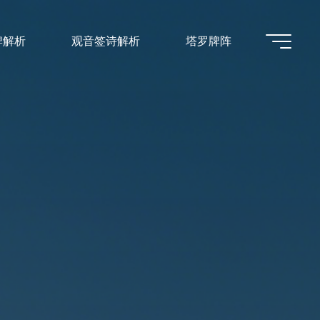
牌解析
观音签诗解析
塔罗牌阵