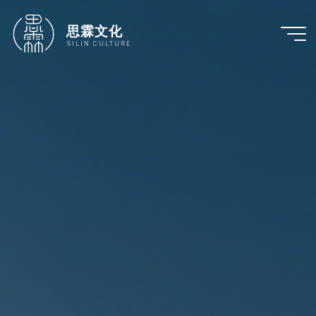
跳
至
思霖文化
内
SILIN CULTURE
容