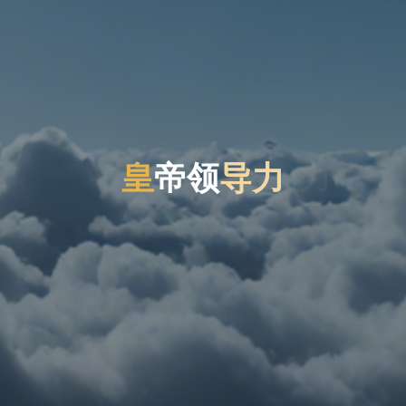
皇
帝
领
导
力
力