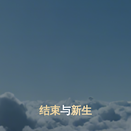
结
结
束
束
与
新
生