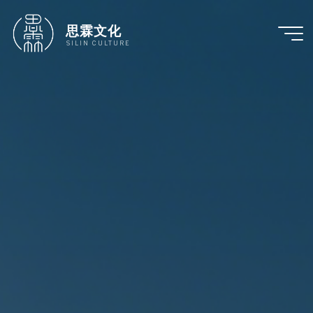
跳
至
思霖文化
内
SILIN CULTURE
容