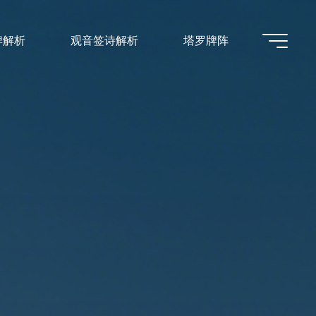
牌解析
观音签诗解析
塔罗牌阵