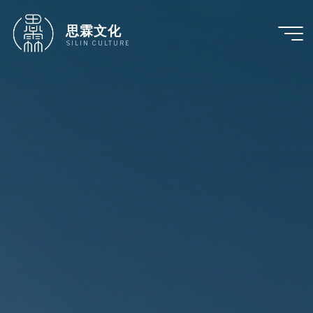
跳
至
思霖文化
内
SILIN CULTURE
容