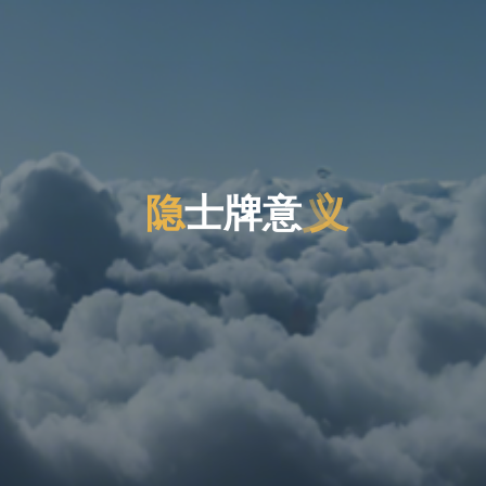
隐
士
牌
意
义
义