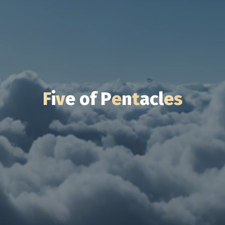
F
i
v
e
o
f
P
e
e
n
t
t
a
c
l
e
s
s