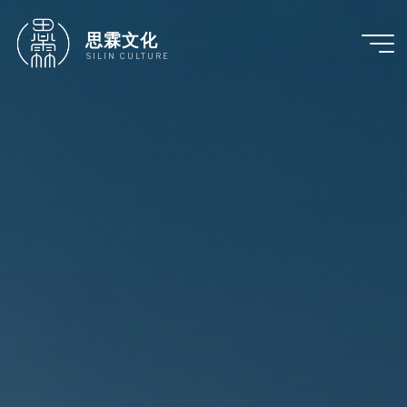
跳
至
思霖文化
内
SILIN CULTURE
容