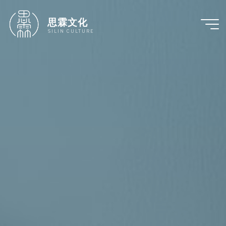
跳
至
思霖文化
内
SILIN CULTURE
容