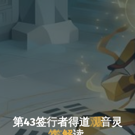
第
4
3
签
行
者
得
道
观
音
灵
签
解
读