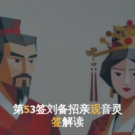
第
5
3
签
刘
备
招
亲
观
音
灵
签
解
读