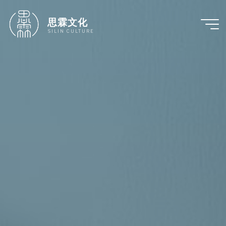
跳
至
思霖文化
内
SILIN CULTURE
容