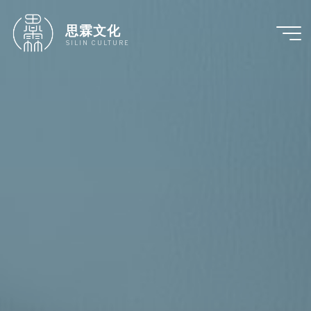
跳
至
思霖文化
内
SILIN CULTURE
容