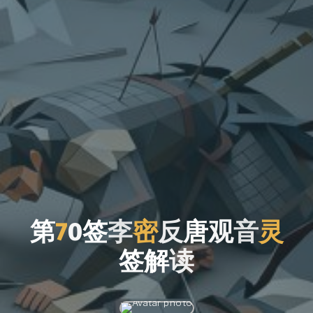
第
7
0
签
李
密
反
唐
观
音
灵
签
解
读