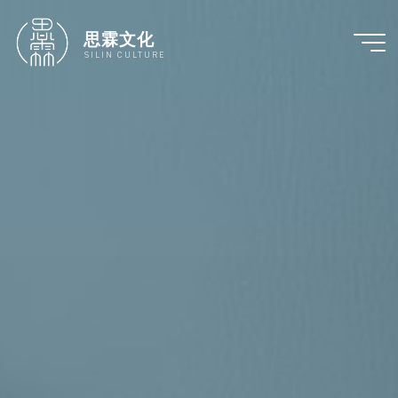
跳
至
思霖文化
内
SILIN CULTURE
容