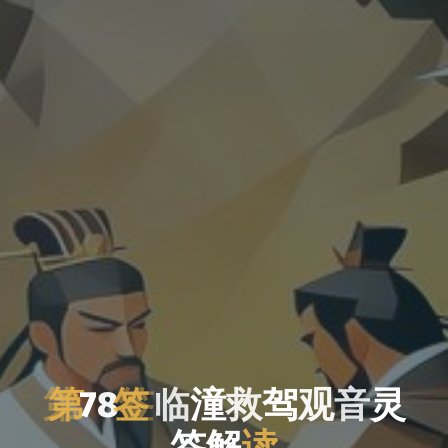
第
7
8
签
临
潼
救
驾
观
音
灵
签
解
读