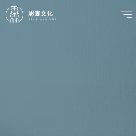
跳
至
思霖文化
内
SILIN CULTURE
容