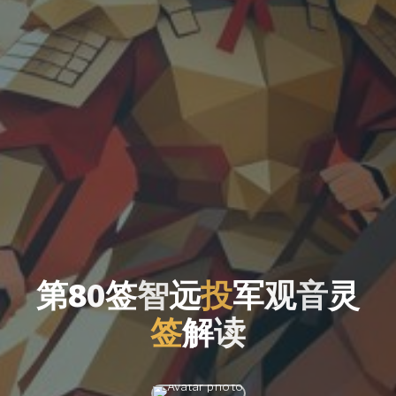
第
8
0
签
智
远
远
投
军
军
观
音
灵
签
解
解
读