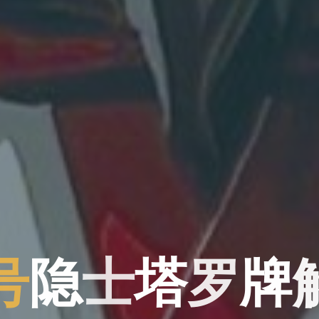
号
隐
士
塔
罗
牌