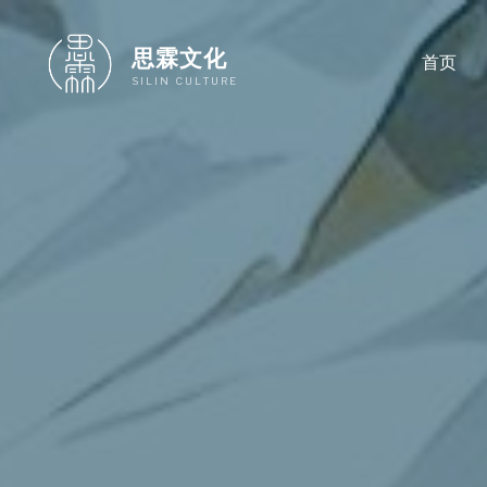
跳
至
思霖文化
首页
内
SILIN CULTURE
容