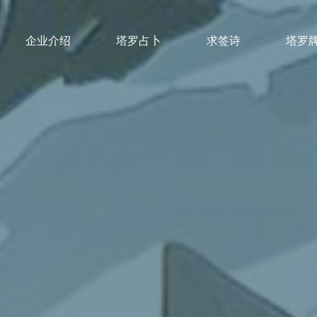
企业介绍
塔罗占卜
求签诗
塔罗