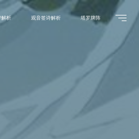
牌解析
观音签诗解析
塔罗牌阵