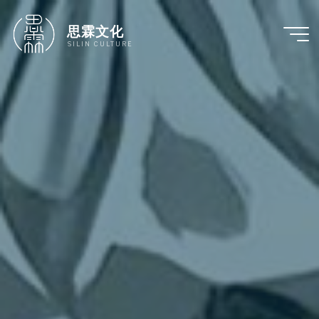
跳
至
思霖文化
内
SILIN CULTURE
容