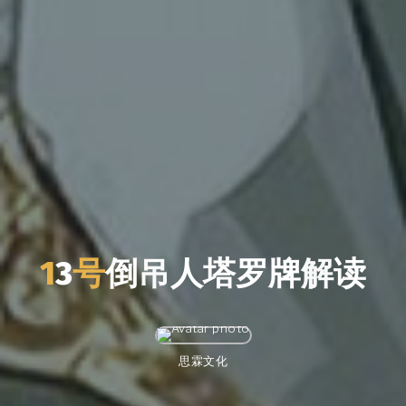
1
3
号
倒
吊
人
塔
罗
牌
解
读
思霖文化