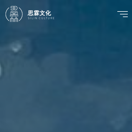
跳
至
思霖文化
内
SILIN CULTURE
容