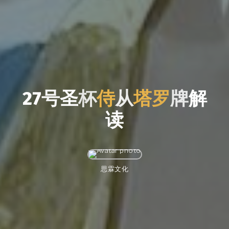
2
7
号
圣
杯
侍
从
塔
罗
牌
解
读
思霖文化