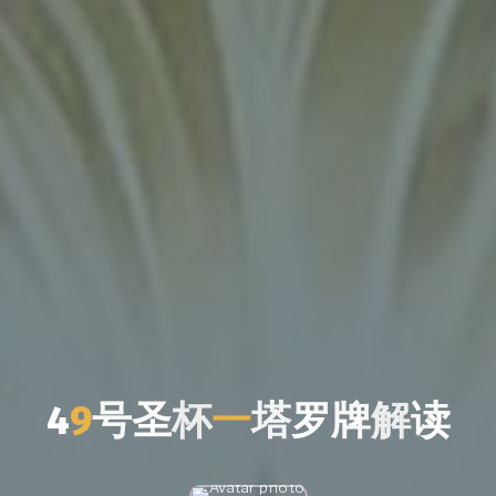
4
9
4
号
圣
杯
一
塔
罗
牌
解
读