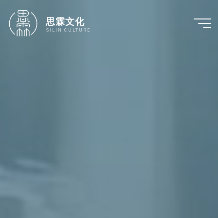
跳
至
思霖文化
内
SILIN CULTURE
容