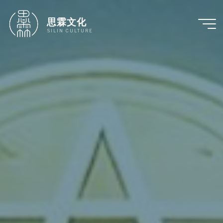
跳
至
思霖文化
内
SILIN CULTURE
容