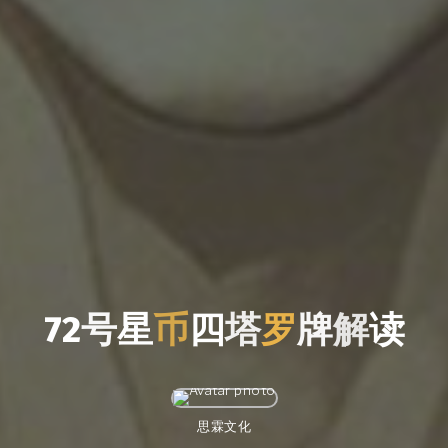
7
2
号
星
币
四
塔
罗
牌
解
读
思霖文化