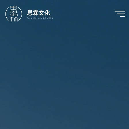
跳
至
思霖文化
内
SILIN CULTURE
容