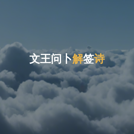
文
王
问
卜
签
解
签
诗