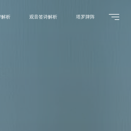
牌解析
观音签诗解析
塔罗牌阵