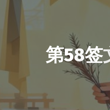
第
5
8
签