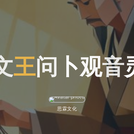
文
王
问
卜
卜
观
音
思霖文化