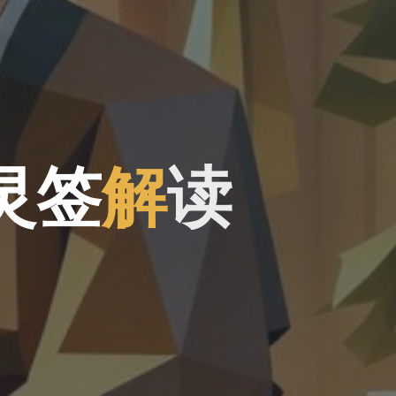
灵
签
解
读