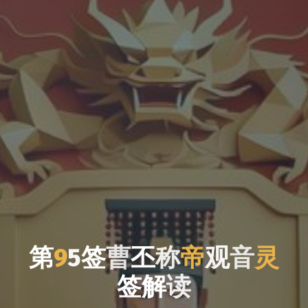
第
9
5
签
曹
丕
称
帝
观
音
灵
签
解
读
读