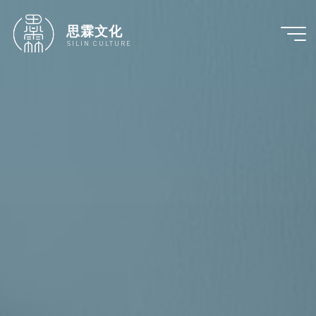
跳
至
思霖文化
内
SILIN CULTURE
容