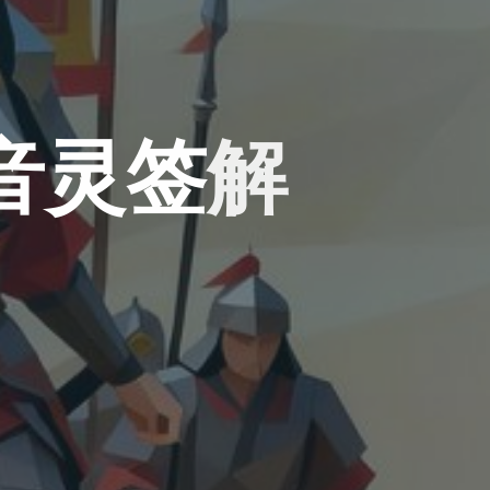
音
灵
签
解
签