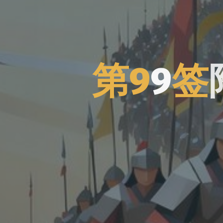
第
9
9
签