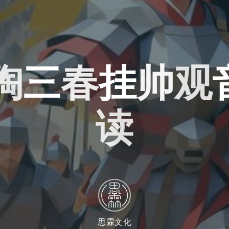
陶
三
春
挂
观
帅
观
读
思霖文化