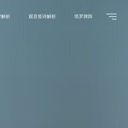
牌解析
观音签诗解析
塔罗牌阵