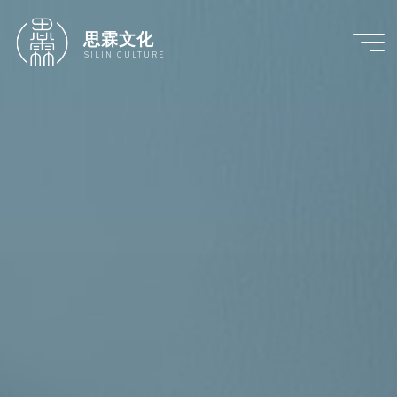
跳
至
思霖文化
内
SILIN CULTURE
容