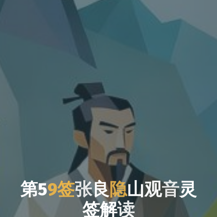
第
5
9
签
张
良
隐
山
观
音
灵
签
解
读