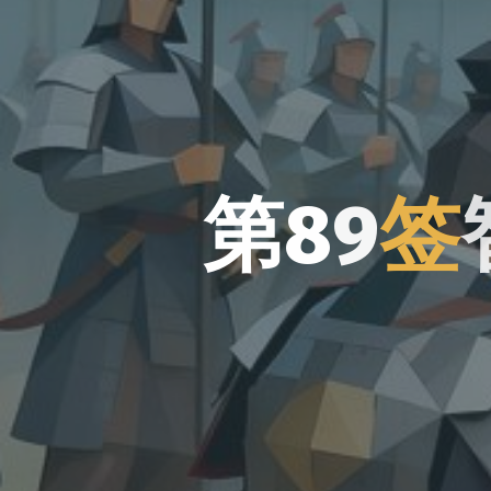
第
8
9
签