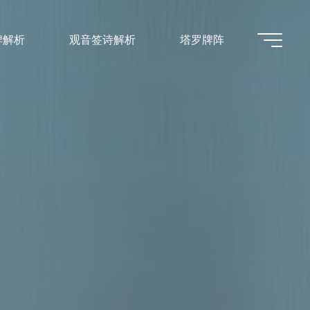
牌解析
观音签诗解析
塔罗牌阵