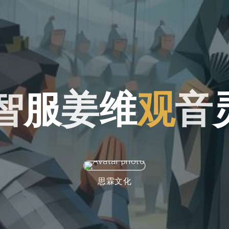
智
服
姜
维
观
音
思霖文化