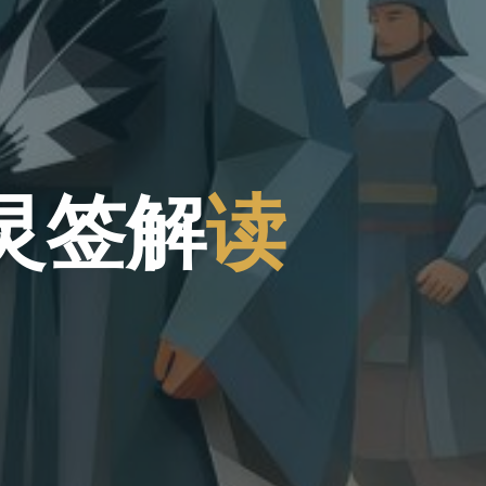
灵
签
解
读