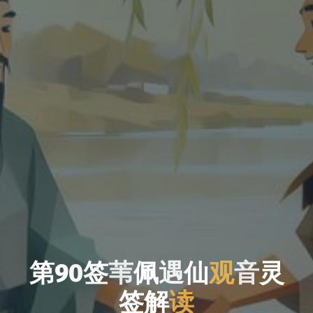
第
9
0
签
苇
佩
遇
仙
观
音
灵
签
解
读