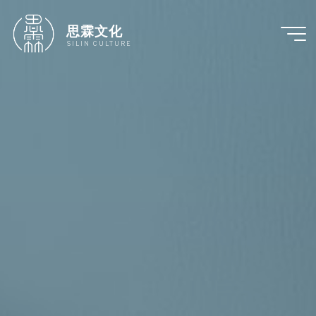
跳
至
思霖文化
内
SILIN CULTURE
容