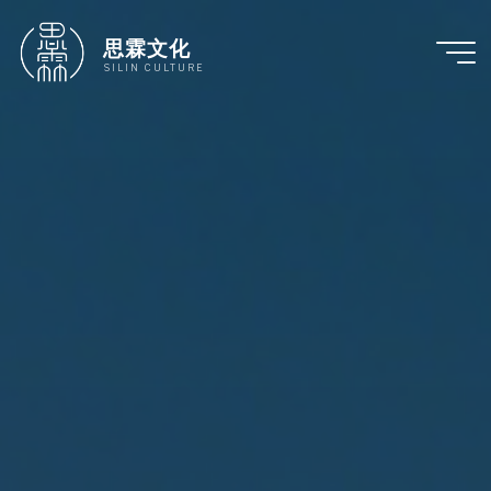
跳
至
思霖文化
内
SILIN CULTURE
容