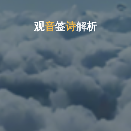
观
观
音
签
诗
解
析
析